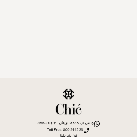
وتس اب خدمة الزبائن : ٠٠٩٧١٨٠٠٢٤٤٢٢٣
Toll Free: 800 2442 23
كن شريكنا