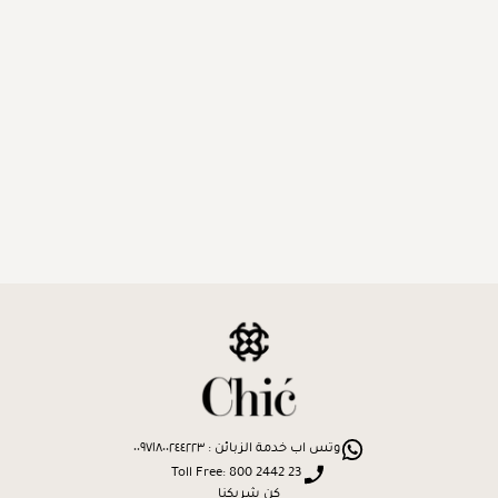
وتس اب خدمة الزبائن : ٠٠٩٧١٨٠٠٢٤٤٢٢٣
Toll Free: 800 2442 23
كن شريكنا