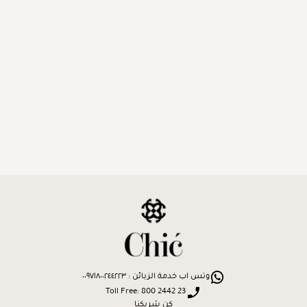
وتس اب خدمة الزبائن : ٠٠٩٧١٨٠٠٢٤٤٢٢٣
Toll Free: 800 2442 23
كن شريكنا