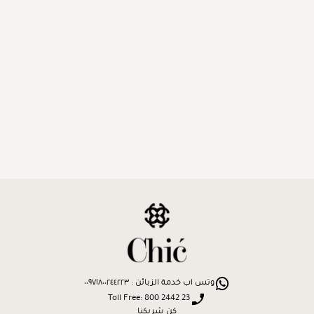
وتس اب خدمة الزبائن : ٠٠٩٧١٨٠٠٢٤٤٢٢٣
Toll Free: 800 2442 23
كن شريكنا